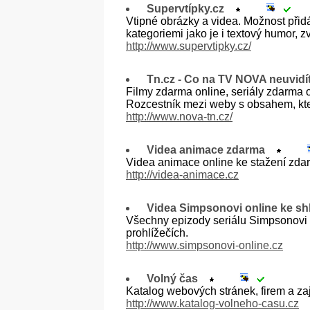
Supervtípky.cz
Vtipné obrázky a videa. Možnost přidá
kategoriemi jako je i textový humor, 
http://www.supervtipky.cz/
Tn.cz - Co na TV NOVA neuvidí
Filmy zdarma online, seriály zdarma o
Rozcestník mezi weby s obsahem, kt
http://www.nova-tn.cz/
Videa animace zdarma
Videa animace online ke stažení zdar
http://videa-animace.cz
Videa Simpsonovi online ke sh
Všechny epizody seriálu Simpsonovi 
prohlížečích.
http://www.simpsonovi-online.cz
Volný čas
Katalog webových stránek, firem a zaj
http://www.katalog-volneho-casu.cz