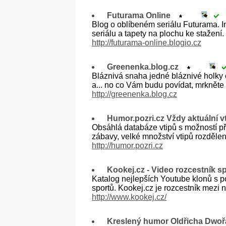
Futurama Online
Blog o oblíbeném seriálu Futurama. In
seriálu a tapety na plochu ke stažení.
http://futurama-online.blogio.cz
Greenenka.blog.cz
Bláznivá snaha jedné bláznivé holky 
a... no co Vám budu povídat, mrkněte a
http://greenenka.blog.cz
Humor.pozri.cz Vždy aktuální v
Obsáhlá databáze vtipů s možností př
zábavy, velké množství vtipů rozděle
http://humor.pozri.cz
Kookej.cz - Video rozcestník
Katalog nejlepších Youtube klonů s po
sportů. Kookej.cz je rozcestník mezi 
http://www.kookej.cz/
Kreslený humor Oldřicha Dwoř