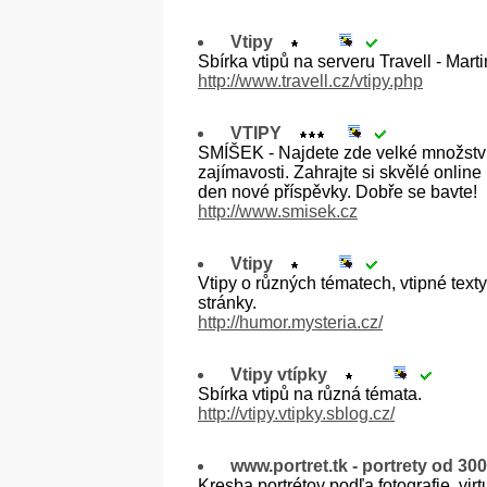
Vtipy
Sbírka vtipů na serveru Travell - Mart
http://www.travell.cz/vtipy.php
VTIPY
SMÍŠEK - Najdete zde velké množství v
zajímavosti. Zahrajte si skvělé online
den nové příspěvky. Dobře se bavte!
http://www.smisek.cz
Vtipy
Vtipy o různých tématech, vtipné tex
stránky.
http://humor.mysteria.cz/
Vtipy vtípky
Sbírka vtipů na různá témata.
http://vtipy.vtipky.sblog.cz/
www.portret.tk - portrety od 30
Kresba portrétov podľa fotografie, vi