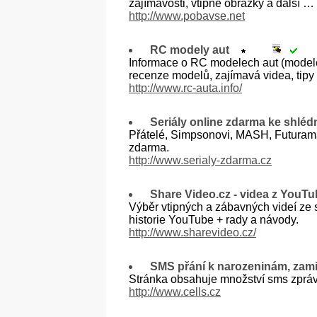
zajímavosti, vtipné obrázky a další …
http://www.pobavse.net
RC modely aut
Informace o RC modelech aut (modele
recenze modelů, zajímavá videa, tipy
http://www.rc-auta.info/
Seriály online zdarma ke shléd
Přátelé, Simpsonovi, MASH, Futurama, 
zdarma.
http://www.serialy-zdarma.cz
Share Video.cz - videa z You
Výběr vtipných a zábavných videí ze
historie YouTube + rady a návody.
http://www.sharevideo.cz/
SMS přání k narozeninám, za
Stránka obsahuje množství sms zpráv
http://www.cells.cz