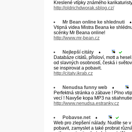
Kreslené vtípky známého karikaturist
http://oldrichdworak.sblog.cz/
Mr Bean online ke shlednuti
Vtipná videa Mistra Beana ke shlédnu
scénky Mr Beana online!
http://www.mr-bean.cz
Nejlepší citáty
Databáze citátů, přísloví, mott a hese
od slavných osobností, česká i světov
se inspirovat a pobavit.
http://citaty.ikrab.cz
Nenudsa funny web
Perfektná stránka o zábave ! Plno vti
vecí ! Navyše kopa MP3 na stiahnutie
http://www.nenudsa.estranky.cz
Pobavse.net
Web pro zlepšení nálady. Nudíte se v
pobavit, zamyslet a také probrat různ