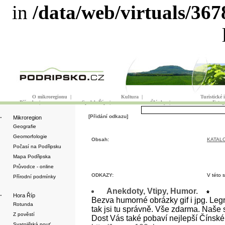
in
/data/web/virtuals/36
O mikroregionu
|
Kultura
|
Turistické
Příroda
|
Spolek Říp
|
Články
|
Fotog
[Přidání odkazu]
·
Mikroregion
Geografie
Geomorfologie
Obsah:
KATAL
Počasí na Podřipsku
Mapa Podřipska
Průvodce - online
ODKAZY:
V této 
Přírodní podmínky
Anekdoty, Vtipy, Humor.
·
Hora Říp
Bezva humorné obrázky gif i jpg. Legr
Rotunda
tak jsi tu správně. Vše zdarma. Naše s
Z pověstí
Dost Vás také pobaví nejlepší Čínské 
Svatojiřská pouť