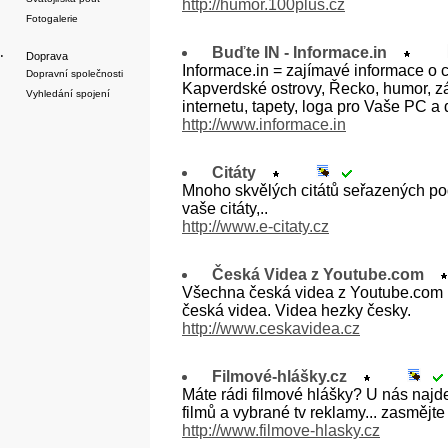
http://humor.100plus.cz
Fotogalerie
Buďte IN - Informace.in
·
Doprava
Informace.in = zajímavé informace o c
Dopravní společnosti
Kapverdské ostrovy, Řecko, humor, zá
Vyhledání spojení
internetu, tapety, loga pro Vaše PC a 
http://www.informace.in
Citáty
Mnoho skvělých citátů seřazených podl
vaše citáty,..
http://www.e-citaty.cz
Česká Videa z Youtube.com
Všechna česká videa z Youtube.com p
česká videa. Videa hezky česky.
http://www.ceskavidea.cz
Filmové-hlášky.cz
Máte rádi filmové hlášky? U nás najde
filmů a vybrané tv reklamy... zasmějt
http://www.filmove-hlasky.cz