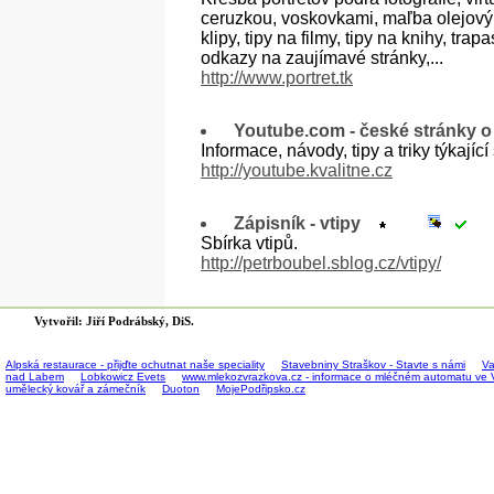
ceruzkou, voskovkami, maľba olejovými
klipy, tipy na filmy, tipy na knihy, trap
odkazy na zaujímavé stránky,...
http://www.portret.tk
Youtube.com - české stránky 
Informace, návody, tipy a triky týkají
http://youtube.kvalitne.cz
Zápisník - vtipy
Sbírka vtipů.
http://petrboubel.sblog.cz/vtipy/
Vytvořil: Jiří Podrábský, DiS.
Alpská restaurace - přijďte ochutnat naše speciality
Stavebniny Straškov - Stavte s námi
Va
nad Labem
Lobkowicz Evets
www.mlekozvrazkova.cz - informace o mléčném automatu ve 
umělecký kovář a zámečník
Duoton
MojePodřipsko.cz