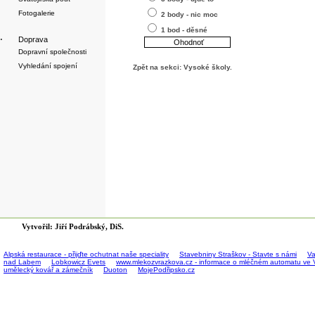
Fotogalerie
2 body - nic moc
1 bod - děsné
·
Doprava
Dopravní společnosti
Vyhledání spojení
Zpět na sekci:
Vysoké školy
.
Vytvořil: Jiří Podrábský, DiS.
Alpská restaurace - přijďte ochutnat naše speciality
Stavebniny Straškov - Stavte s námi
Va
nad Labem
Lobkowicz Evets
www.mlekozvrazkova.cz - informace o mléčném automatu ve 
umělecký kovář a zámečník
Duoton
MojePodřipsko.cz