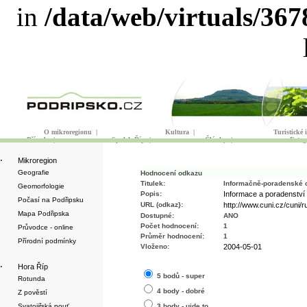
in
/data/web/virtuals/36
O mikroregionu
|
Kultura
|
Turistické
Příroda
|
Spolek Říp
|
Články
|
Fotog
·
Mikroregion
Geografie
Hodnocení odkazu
Titulek:
Informačně-poradenské c
Geomorfologie
Popis:
Informace a poradenství 
Počasí na Podřipsku
URL (odkaz}:
http://www.cuni.cz/cuni/ru
Mapa Podřipska
Dostupné:
ANO
Počet hodnocení:
1
Průvodce - online
Průměr hodnocení:
1
Přírodní podmínky
Vloženo:
2004-05-01
·
Hora Říp
5 bodů - super
Rotunda
4 body - dobré
Z pověstí
Svatojiřská pouť
3 body - ujde to