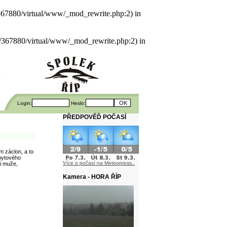
als/367880/virtual/www/_mod_rewrite.php:2) in
uals/367880/virtual/www/_mod_rewrite.php:2) in
Login:
Heslo:
PŘEDPOVĚĎ POČASÍ
m záclon, a to
 bytového
Více o počasí na Meteopress..
i muže,
Kamera - HORA ŘÍP