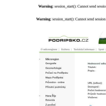
Warning
: session_start(): Cannot send sess
Warning
: session_start(): Cannot send sessio
O mikroregionu
|
Kultura
|
Turistické informace
|
Sport
·
Mikroregion
Geografie
Hodnocení odk
Titulek:
Geomorfologie
Popis:
Počasí na Podřipsku
Mapa Podřipska
Průvodce - online
URL (odkaz}:
Dostupné:
Přírodní podmínky
Počet hodnocen
Průměr hodnoce
·
Hora Říp
Vloženo:
Rotunda
Z pověstí