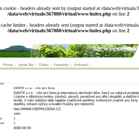
ion cookie - headers already sent by (output started at /data/web/virtu
/data/web/virtuals/367880/virtual/www/index.php
on line
2
n cache limiter - headers already sent (output started at /data/web/virt
/data/web/virtuals/367880/virtual/www/index.php
on line
2
|
Příroda
|
Spolek Říp
|
Články
|
Fotogalerie
|
Osobnosti
|
azu
DANTE s.r.o. - vše pro ženu
DANTE s.r.o. - vše pro ženu je internetový obchodní dům, který se zabývá prodeje
i záclon s dětskými motivy, závěsů, ubrusů, povlečení pro děti i dospělé, a dalšího
textilu. V naší nabídce dále najdete značkové parfémy světových značek pro ženy 
doplňky zdravé výživy a kvalitní hračky pro nejmenší.
http://WWW.VSEPROZENU.CZ
ANO
í:
1
ní:
1
0000-00-00