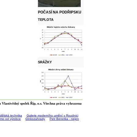
POČASÍ NA PODŘIPSKU
TEPLOTA
SRÁŽKY
 Vlastivědný spolek Říp, o.s. Všechna práva vyhrazena
ědělská technika
Galerie moderního umění v Roudnici
římo od výrobce
Ginkozahrady
Petr Benetka - nejen