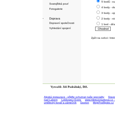
5 bodů - s
Svatojiřská pouť
4 body - d
Fotogalerie
3 body - uj
·
Doprava
2 body - n
Dopravní společnosti
1 bod - dě
Vyhledání spojení
Zpět na sekci:
Inte
Vytvořil: Jiří Podrábský, DiS.
Alpská restaurace - přijďte ochutnat naše speciality
Stave
nad Labem
Lobkowicz Evets
www.mlekozvrazkova.cz -
umělecký kovář a zámečník
Duoton
MojePodřipsko.cz