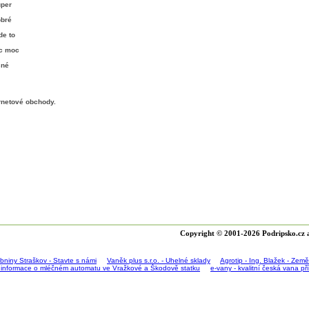
uper
obré
de to
ic moc
sné
rnetové obchody
.
Copyright © 2001-2026 Podripsko.cz a
bniny Straškov - Stavte s námi
Vaněk plus s.r.o. - Uhelné sklady
Agrotip - Ing. Blažek - Zem
 informace o mléčném automatu ve Vražkové a Škodově statku
e-vany - kvalitní česká vana p