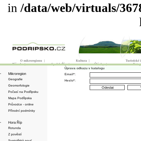
in
/data/web/virtuals/36
O mikroregionu
|
Kultura
|
Turistické
Příroda
|
Spolek Říp
|
Články
|
Fotog
Úprava odkazu v katalogu
·
Mikroregion
Email*:
Geografie
Heslo*:
Geomorfologie
Počasí na Podřipsku
Mapa Podřipska
Průvodce - online
Přírodní podmínky
·
Hora Říp
Rotunda
Z pověstí
Svatojiřská pouť