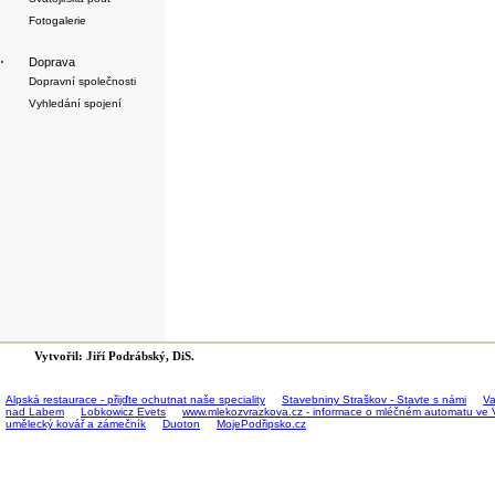
Fotogalerie
·
Doprava
Dopravní společnosti
Vyhledání spojení
Vytvořil: Jiří Podrábský, DiS.
Alpská restaurace - přijďte ochutnat naše speciality
Stavebniny Straškov - Stavte s námi
Va
nad Labem
Lobkowicz Evets
www.mlekozvrazkova.cz - informace o mléčném automatu ve 
umělecký kovář a zámečník
Duoton
MojePodřipsko.cz