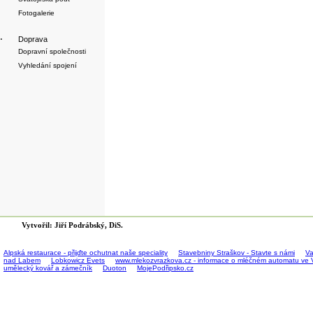
Fotogalerie
·
Doprava
Dopravní společnosti
Vyhledání spojení
Vytvořil: Jiří Podrábský, DiS.
Alpská restaurace - přijďte ochutnat naše speciality
Stavebniny Straškov - Stavte s námi
Va
nad Labem
Lobkowicz Evets
www.mlekozvrazkova.cz - informace o mléčném automatu ve 
umělecký kovář a zámečník
Duoton
MojePodřipsko.cz