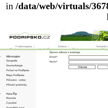
in
/data/web/virtuals/36
O mikroregionu
|
Kultura
|
Turistické
Příroda
|
Spolek Říp
|
Články
|
Fotog
Úprava odkazu v katalogu
·
Mikroregion
Email*:
Geografie
Heslo*:
Geomorfologie
Počasí na Podřipsku
Mapa Podřipska
Průvodce - online
Přírodní podmínky
·
Hora Říp
Rotunda
Z pověstí
Svatojiřská pouť