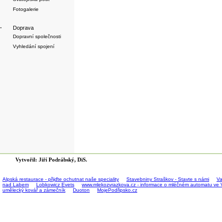
Fotogalerie
·
Doprava
Dopravní společnosti
Vyhledání spojení
Vytvořil: Jiří Podrábský, DiS.
Alpská restaurace - přijďte ochutnat naše speciality
Stavebniny Straškov - Stavte s námi
Va
nad Labem
Lobkowicz Evets
www.mlekozvrazkova.cz - informace o mléčném automatu ve 
umělecký kovář a zámečník
Duoton
MojePodřipsko.cz