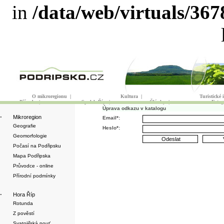
in
/data/web/virtuals/36
O mikroregionu
|
Kultura
|
Turistické
Příroda
|
Spolek Říp
|
Články
|
Fotog
Úprava odkazu v katalogu
·
Mikroregion
Email*:
Geografie
Heslo*:
Geomorfologie
Počasí na Podřipsku
Mapa Podřipska
Průvodce - online
Přírodní podmínky
·
Hora Říp
Rotunda
Z pověstí
Svatojiřská pouť