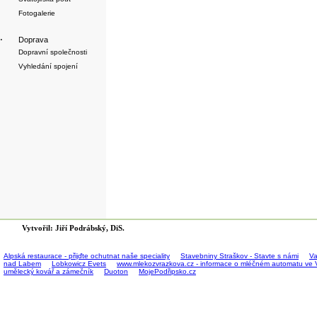
Fotogalerie
·
Doprava
Dopravní společnosti
Vyhledání spojení
Vytvořil: Jiří Podrábský, DiS.
Alpská restaurace - přijďte ochutnat naše speciality
Stavebniny Straškov - Stavte s námi
Va
nad Labem
Lobkowicz Evets
www.mlekozvrazkova.cz - informace o mléčném automatu ve 
umělecký kovář a zámečník
Duoton
MojePodřipsko.cz