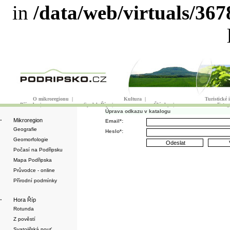
in
/data/web/virtuals/36
O mikroregionu
|
Kultura
|
Turistické
Příroda
|
Spolek Říp
|
Články
|
Fotog
Úprava odkazu v katalogu
·
Mikroregion
Email*:
Geografie
Heslo*:
Geomorfologie
Počasí na Podřipsku
Mapa Podřipska
Průvodce - online
Přírodní podmínky
·
Hora Říp
Rotunda
Z pověstí
Svatojiřská pouť