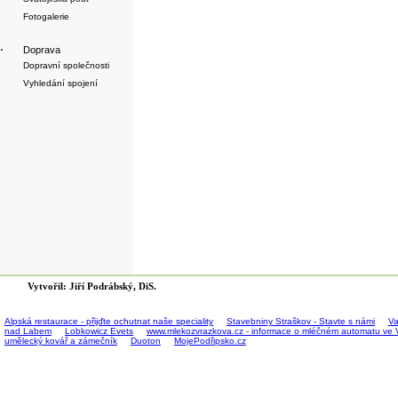
Fotogalerie
·
Doprava
Dopravní společnosti
Vyhledání spojení
Vytvořil: Jiří Podrábský, DiS.
Alpská restaurace - přijďte ochutnat naše speciality
Stavebniny Straškov - Stavte s námi
Va
nad Labem
Lobkowicz Evets
www.mlekozvrazkova.cz - informace o mléčném automatu ve 
umělecký kovář a zámečník
Duoton
MojePodřipsko.cz