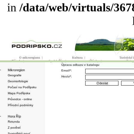
in
/data/web/virtuals/36
O mikroregionu
|
Kultura
|
Turistické
Příroda
|
Spolek Říp
|
Články
|
Fotog
Úprava odkazu v katalogu
·
Mikroregion
Email*:
Geografie
Heslo*:
Geomorfologie
Počasí na Podřipsku
Mapa Podřipska
Průvodce - online
Přírodní podmínky
·
Hora Říp
Rotunda
Z pověstí
Svatojiřská pouť