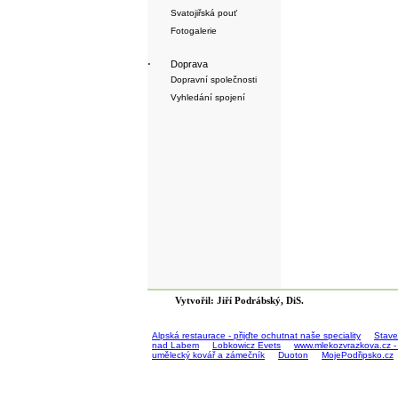
Svatojiřská pouť
Fotogalerie
·
Doprava
Dopravní společnosti
Vyhledání spojení
Vytvořil: Jiří Podrábský, DiS.
Alpská restaurace - přijďte ochutnat naše speciality
Stave
nad Labem
Lobkowicz Evets
www.mlekozvrazkova.cz -
umělecký kovář a zámečník
Duoton
MojePodřipsko.cz