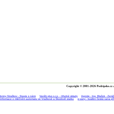
Copyright © 2001-2026 Podripsko.cz a
bniny Straškov - Stavte s námi
Vaněk plus s.r.o. - Uhelné sklady
Agrotip - Ing. Blažek - Zem
 informace o mléčném automatu ve Vražkové a Škodově statku
e-vany - kvalitní česká vana p