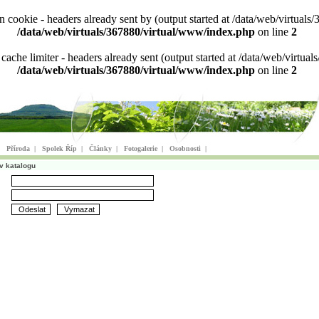
ion cookie - headers already sent by (output started at /data/web/virtu
/data/web/virtuals/367880/virtual/www/index.php
on line
2
n cache limiter - headers already sent (output started at /data/web/virt
/data/web/virtuals/367880/virtual/www/index.php
on line
2
|
Příroda
|
Spolek Říp
|
Články
|
Fotogalerie
|
Osobnosti
|
v katalogu