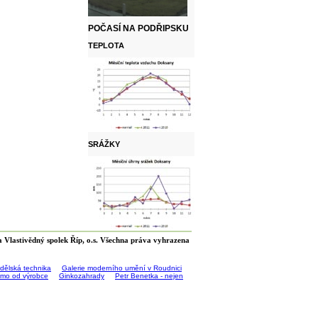
POČASÍ NA PODŘIPSKU
TEPLOTA
SRÁŽKY
 Vlastivědný spolek Říp, o.s. Všechna práva vyhrazena
ědělská technika
Galerie moderního umění v Roudnici
římo od výrobce
Ginkozahrady
Petr Benetka - nejen