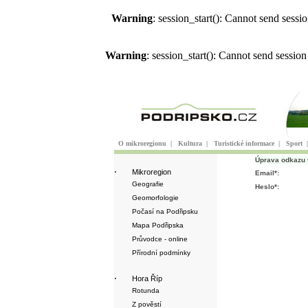
Warning
: session_start(): Cannot send sess
Warning
: session_start(): Cannot send sessio
O mikroregionu
|
Kultura
|
Turistické informace
|
Sport
Úprava odkazu 
·
Mikroregion
Email*:
Geografie
Heslo*:
Geomorfologie
Počasí na Podřipsku
Mapa Podřipska
Průvodce - online
Přírodní podmínky
·
Hora Říp
Rotunda
Z pověstí