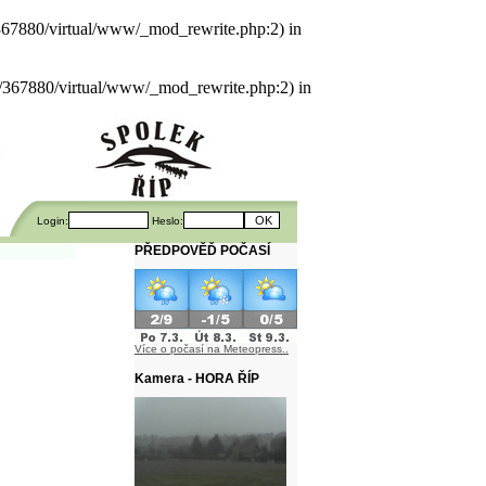
als/367880/virtual/www/_mod_rewrite.php:2) in
uals/367880/virtual/www/_mod_rewrite.php:2) in
Login:
Heslo:
PŘEDPOVĚĎ POČASÍ
Více o počasí na Meteopress..
Kamera - HORA ŘÍP