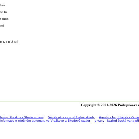
obré
de to
ic moc
sné
D N I K Á N Í
.
Copyright © 2001-2026 Podripsko.cz a
bniny Straškov - Stavte s námi
Vaněk plus s.r.o. - Uhelné sklady
Agrotip - Ing. Blažek - Zem
 informace o mléčném automatu ve Vražkové a Škodově statku
e-vany - kvalitní česká vana p