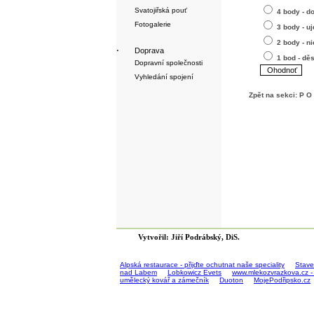
Svatojiřská pouť
4 body - d
Fotogalerie
3 body - uj
2 body - n
·
Doprava
1 bod - dě
Dopravní společnosti
Vyhledání spojení
Zpět na sekci:
P O 
Vytvořil: Jiří Podrábský, DiS.
Alpská restaurace - přijďte ochutnat naše speciality
Stave
nad Labem
Lobkowicz Evets
www.mlekozvrazkova.cz -
umělecký kovář a zámečník
Duoton
MojePodřipsko.cz