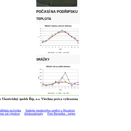
POČASÍ NA PODŘIPSKU
TEPLOTA
SRÁŽKY
 Vlastivědný spolek Říp, o.s. Všechna práva vyhrazena
ědělská technika
Galerie moderního umění v Roudnici
římo od výrobce
Ginkozahrady
Petr Benetka - nejen