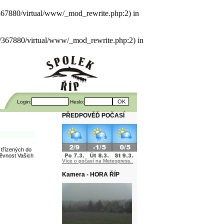
als/367880/virtual/www/_mod_rewrite.php:2) in
uals/367880/virtual/www/_mod_rewrite.php:2) in
Login:
Heslo:
PŘEDPOVĚĎ POČASÍ
 třízených do
těvnost Vašich
Více o počasí na Meteopress..
Kamera - HORA ŘÍP