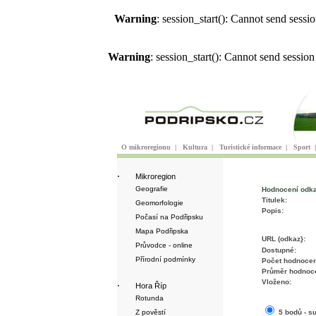
Warning
: session_start(): Cannot send sess
Warning
: session_start(): Cannot send sessio
O mikroregionu
|
Kultura
|
Turistické informace
|
Sport
·
Mikroregion
Geografie
Hodnocení odk
Titulek:
Geomorfologie
Popis:
Počasí na Podřipsku
Mapa Podřipska
URL (odkaz}:
Průvodce - online
Dostupné:
Přírodní podmínky
Počet hodnocen
Průměr hodnoce
Vloženo:
·
Hora Říp
Rotunda
Z pověstí
5 bodů - s