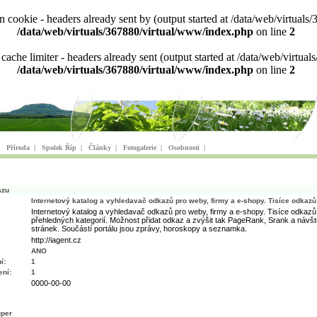
ion cookie - headers already sent by (output started at /data/web/virtu
/data/web/virtuals/367880/virtual/www/index.php
on line
2
n cache limiter - headers already sent (output started at /data/web/virt
/data/web/virtuals/367880/virtual/www/index.php
on line
2
|
Příroda
|
Spolek Říp
|
Články
|
Fotogalerie
|
Osobnosti
|
azu
Internetový katalog a vyhledavač odkazů pro weby, firmy a e-shopy. Tisíce odkazů
Internetový katalog a vyhledavač odkazů pro weby, firmy a e-shopy. Tisíce odkazů
přehledných kategorií. Možnost přidat odkaz a zvýšit tak PageRank, Srank a návš
stránek. Součástí portálu jsou zprávy, horoskopy a seznamka.
http://iagent.cz
ANO
í:
1
ní:
1
0000-00-00
uper