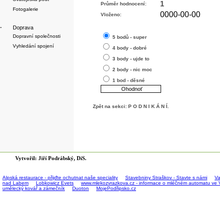
1
Průměr hodnocení:
Fotogalerie
0000-00-00
Vloženo:
·
Doprava
Dopravní společnosti
5 bodů - super
Vyhledání spojení
4 body - dobré
3 body - ujde to
2 body - nic moc
1 bod - děsné
Zpět na sekci:
P O D N I K Á N Í
.
Vytvořil: Jiří Podrábský, DiS.
Alpská restaurace - přijďte ochutnat naše speciality
Stavebniny Straškov - Stavte s námi
Va
nad Labem
Lobkowicz Evets
www.mlekozvrazkova.cz - informace o mléčném automatu ve 
umělecký kovář a zámečník
Duoton
MojePodřipsko.cz