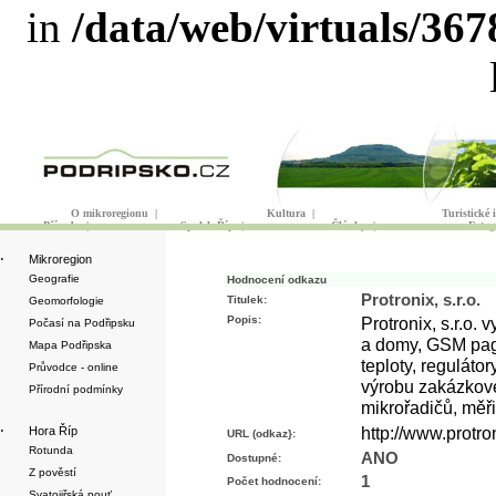
in
/data/web/virtuals/36
O mikroregionu
|
Kultura
|
Turistické
Příroda
|
Spolek Říp
|
Články
|
Fotog
·
Mikroregion
Geografie
Hodnocení odkazu
Protronix, s.r.o.
Titulek:
Geomorfologie
Popis:
Protronix, s.r.o.
Počasí na Podřipsku
a domy, GSM pager
Mapa Podřipska
teploty, regulátor
Průvodce - online
výrobu zakázkové
Přírodní podmínky
mikrořadičů, měři
http://www.protro
·
Hora Říp
URL (odkaz}:
Rotunda
ANO
Dostupné:
Z pověstí
1
Počet hodnocení:
Svatojiřská pouť