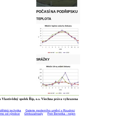
POČASÍ NA PODŘIPSKU
TEPLOTA
SRÁŽKY
 Vlastivědný spolek Říp, o.s. Všechna práva vyhrazena
ědělská technika
Galerie moderního umění v Roudnici
římo od výrobce
Ginkozahrady
Petr Benetka - nejen