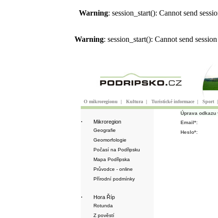
Warning
: session_start(): Cannot send sess
Warning
: session_start(): Cannot send sessio
O mikroregionu
|
Kultura
|
Turistické informace
|
Sport
Úprava odkazu 
·
Mikroregion
Email*:
Geografie
Heslo*:
Geomorfologie
Počasí na Podřipsku
Mapa Podřipska
Průvodce - online
Přírodní podmínky
·
Hora Říp
Rotunda
Z pověstí