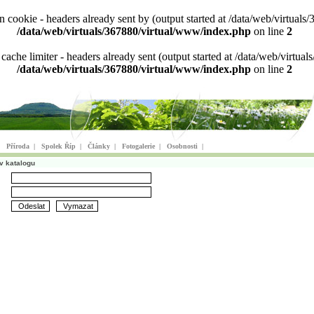
ion cookie - headers already sent by (output started at /data/web/virtu
/data/web/virtuals/367880/virtual/www/index.php
on line
2
n cache limiter - headers already sent (output started at /data/web/virt
/data/web/virtuals/367880/virtual/www/index.php
on line
2
|
Příroda
|
Spolek Říp
|
Články
|
Fotogalerie
|
Osobnosti
|
v katalogu