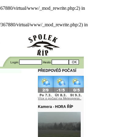
als/367880/virtual/www/_mod_rewrite.php:2) in
uals/367880/virtual/www/_mod_rewrite.php:2) in
Login:
Heslo:
PŘEDPOVĚĎ POČASÍ
Více o počasí na Meteopress..
Kamera - HORA ŘÍP