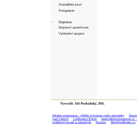
Svatojiřská pouť
Fotogalerie
·
Doprava
Dopravní společnosti
Vyhledání spojení
Vytvořil: Jiří Podrábský, DiS.
Alpská restaurace - přijďte ochutnat naše speciality
Stave
nad Labem
Lobkowicz Evets
www.mlekozvrazkova.cz -
umělecký kovář a zámečník
Duoton
MojePodřipsko.cz