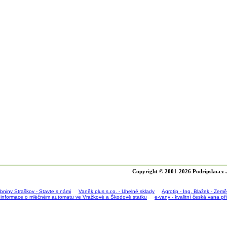
Copyright © 2001-2026 Podripsko.cz a
bniny Straškov - Stavte s námi
Vaněk plus s.r.o. - Uhelné sklady
Agrotip - Ing. Blažek - Zem
 informace o mléčném automatu ve Vražkové a Škodově statku
e-vany - kvalitní česká vana p