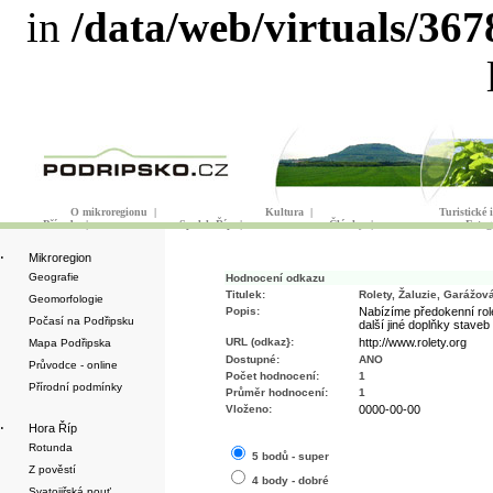
in
/data/web/virtuals/36
O mikroregionu
|
Kultura
|
Turistické
Příroda
|
Spolek Říp
|
Články
|
Fotog
·
Mikroregion
Geografie
Hodnocení odkazu
Titulek:
Rolety, Žaluzie, Garážov
Geomorfologie
Popis:
Nabízíme předokenní role
Počasí na Podřipsku
další jiné doplňky staveb
URL (odkaz}:
http://www.rolety.org
Mapa Podřipska
Dostupné:
ANO
Průvodce - online
Počet hodnocení:
1
Přírodní podmínky
Průměr hodnocení:
1
Vloženo:
0000-00-00
·
Hora Říp
Rotunda
5 bodů - super
Z pověstí
4 body - dobré
Svatojiřská pouť