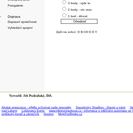
3 body - ujde to
Fotogalerie
2 body - nic moc
1 bod - děsné
·
Doprava
Dopravní společnosti
Vyhledání spojení
Zpět na sekci:
O B CH O D Y
.
Vytvořil: Jiří Podrábský, DiS.
Alpská restaurace - přijďte ochutnat naše speciality
Stavebniny Straškov - Stavte s námi
Va
nad Labem
Lobkowicz Evets
www.mlekozvrazkova.cz - informace o mléčném automatu ve 
umělecký kovář a zámečník
Duoton
MojePodřipsko.cz