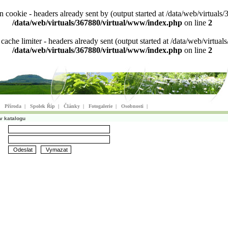
ion cookie - headers already sent by (output started at /data/web/virtu
/data/web/virtuals/367880/virtual/www/index.php
on line
2
n cache limiter - headers already sent (output started at /data/web/virt
/data/web/virtuals/367880/virtual/www/index.php
on line
2
|
Příroda
|
Spolek Říp
|
Články
|
Fotogalerie
|
Osobnosti
|
v katalogu