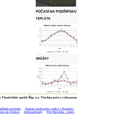
POČASÍ NA PODŘIPSKU
TEPLOTA
SRÁŽKY
 Vlastivědný spolek Říp, o.s. Všechna práva vyhrazena
ědělská technika
Galerie moderního umění v Roudnici
římo od výrobce
Ginkozahrady
Petr Benetka - nejen