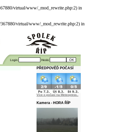
als/367880/virtual/www/_mod_rewrite.php:2) in
uals/367880/virtual/www/_mod_rewrite.php:2) in
Login:
Heslo:
PŘEDPOVĚĎ POČASÍ
Více o počasí na Meteopress..
Kamera - HORA ŘÍP