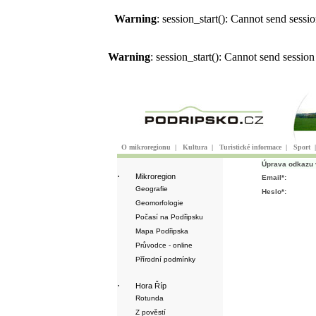
Warning
: session_start(): Cannot send sess
Warning
: session_start(): Cannot send sessio
O mikroregionu
|
Kultura
|
Turistické informace
|
Sport
Úprava odkazu 
·
Mikroregion
Email*:
Geografie
Heslo*:
Geomorfologie
Počasí na Podřipsku
Mapa Podřipska
Průvodce - online
Přírodní podmínky
·
Hora Říp
Rotunda
Z pověstí