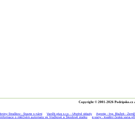
Copyright © 2001-2026 Podripsko.cz a
bniny Straškov - Stavte s námi
Vaněk plus s.r.o. - Uhelné sklady
Agrotip - Ing. Blažek - Zem
 informace o mléčném automatu ve Vražkové a Škodově statku
e-vany - kvalitní česká vana p