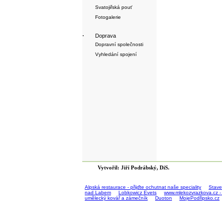
Svatojiřská pouť
Fotogalerie
·
Doprava
Dopravní společnosti
Vyhledání spojení
Vytvořil: Jiří Podrábský, DiS.
Alpská restaurace - přijďte ochutnat naše speciality
Stave
nad Labem
Lobkowicz Evets
www.mlekozvrazkova.cz -
umělecký kovář a zámečník
Duoton
MojePodřipsko.cz