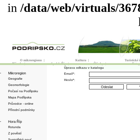
in
/data/web/virtuals/36
O mikroregionu
|
Kultura
|
Turistické
Příroda
|
Spolek Říp
|
Články
|
Fotog
Úprava odkazu v katalogu
·
Mikroregion
Email*:
Geografie
Heslo*:
Geomorfologie
Počasí na Podřipsku
Mapa Podřipska
Průvodce - online
Přírodní podmínky
·
Hora Říp
Rotunda
Z pověstí
Svatojiřská pouť