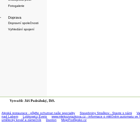
Fotogalerie
·
Doprava
Dopravní společnosti
Vyhledání spojení
Vytvořil: Jiří Podrábský, DiS.
Alpská restaurace - přijďte ochutnat naše speciality
Stavebniny Straškov - Stavte s námi
Va
nad Labem
Lobkowicz Evets
www.mlekozvrazkova.cz - informace o mléčném automatu ve 
umělecký kovář a zámečník
Duoton
MojePodřipsko.cz