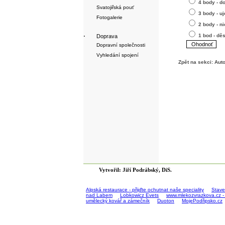
4 body - d
Svatojiřská pouť
3 body - uj
Fotogalerie
2 body - n
1 bod - dě
·
Doprava
Dopravní společnosti
Vyhledání spojení
Zpět na sekci:
Aut
Vytvořil: Jiří Podrábský, DiS.
Alpská restaurace - přijďte ochutnat naše speciality
Stave
nad Labem
Lobkowicz Evets
www.mlekozvrazkova.cz -
umělecký kovář a zámečník
Duoton
MojePodřipsko.cz