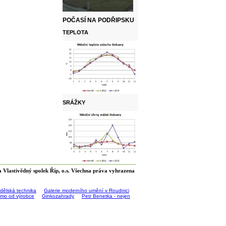
POČASÍ NA PODŘIPSKU
TEPLOTA
SRÁŽKY
 Vlastivědný spolek Říp, o.s. Všechna práva vyhrazena
ědělská technika
Galerie moderního umění v Roudnici
římo od výrobce
Ginkozahrady
Petr Benetka - nejen