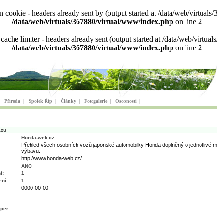
ion cookie - headers already sent by (output started at /data/web/virtu
/data/web/virtuals/367880/virtual/www/index.php
on line
2
n cache limiter - headers already sent (output started at /data/web/virt
/data/web/virtuals/367880/virtual/www/index.php
on line
2
|
Příroda
|
Spolek Říp
|
Články
|
Fotogalerie
|
Osobnosti
|
azu
Honda-web.cz
Přehled všech osobních vozů japonské automobilky Honda doplněný o jednotlivé m
výbavu.
http://www.honda-web.cz/
ANO
í:
1
ní:
1
0000-00-00
uper