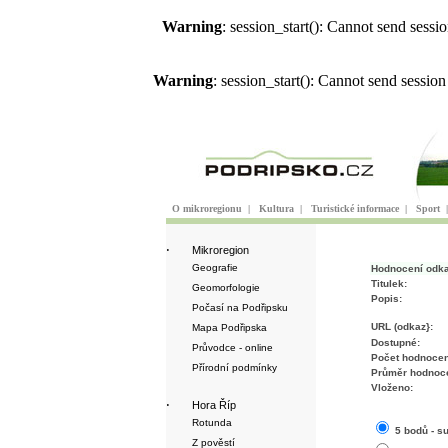
Warning
: session_start(): Cannot send sess
Warning
: session_start(): Cannot send sessio
O mikroregionu
|
Kultura
|
Turistické informace
|
Sport
·
Mikroregion
Geografie
Hodnocení odk
Titulek:
Geomorfologie
Popis:
Počasí na Podřipsku
URL (odkaz}:
Mapa Podřipska
Dostupné:
Průvodce - online
Počet hodnocen
Přírodní podmínky
Průměr hodnoce
Vloženo:
·
Hora Říp
Rotunda
5 bodů - s
Z pověstí