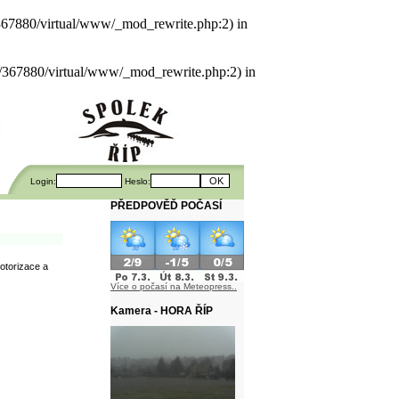
als/367880/virtual/www/_mod_rewrite.php:2) in
uals/367880/virtual/www/_mod_rewrite.php:2) in
Login:
Heslo:
PŘEDPOVĚĎ POČASÍ
otorizace a
Více o počasí na Meteopress..
Kamera - HORA ŘÍP