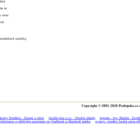
obré
de to
ic moc
sné
omobilové značky
.
Copyright © 2001-2026 Podripsko.cz a
bniny Straškov - Stavte s námi
Vaněk plus s.r.o. - Uhelné sklady
Agrotip - Ing. Blažek - Zem
 informace o mléčném automatu ve Vražkové a Škodově statku
e-vany - kvalitní česká vana p