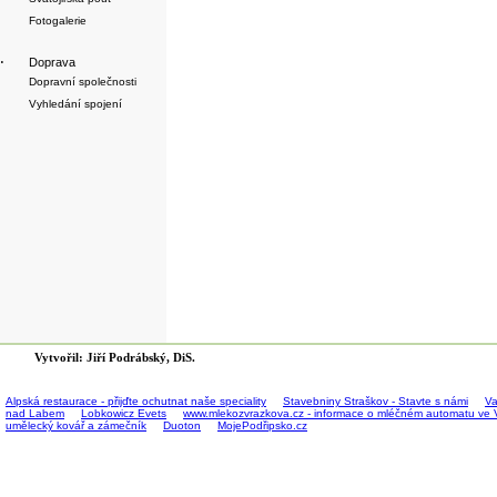
Fotogalerie
·
Doprava
Dopravní společnosti
Vyhledání spojení
Vytvořil: Jiří Podrábský, DiS.
Alpská restaurace - přijďte ochutnat naše speciality
Stavebniny Straškov - Stavte s námi
Va
nad Labem
Lobkowicz Evets
www.mlekozvrazkova.cz - informace o mléčném automatu ve 
umělecký kovář a zámečník
Duoton
MojePodřipsko.cz