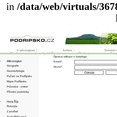
in
/data/web/virtuals/36
O mikroregionu
|
Kultura
|
Turistické
Příroda
|
Spolek Říp
|
Články
|
Fotog
Úprava odkazu v katalogu
·
Mikroregion
Email*:
Geografie
Heslo*:
Geomorfologie
Počasí na Podřipsku
Mapa Podřipska
Průvodce - online
Přírodní podmínky
·
Hora Říp
Rotunda
Z pověstí
Svatojiřská pouť