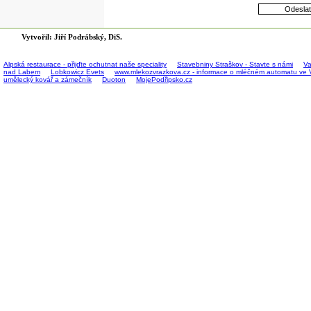
Vytvořil: Jiří Podrábský, DiS.
Alpská restaurace - přijďte ochutnat naše speciality
Stavebniny Straškov - Stavte s námi
Va
nad Labem
Lobkowicz Evets
www.mlekozvrazkova.cz - informace o mléčném automatu ve 
umělecký kovář a zámečník
Duoton
MojePodřipsko.cz