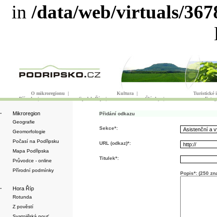
in
/data/web/virtuals/36
O mikroregionu
|
Kultura
|
Turistické
Příroda
|
Spolek Říp
|
Články
|
Fotog
·
Mikroregion
Přidání odkazu
Geografie
Sekce*:
Geomorfologie
Počasí na Podřipsku
URL (odkaz)*:
Mapa Podřipska
Titulek*:
Průvodce - online
Přírodní podmínky
Popis*: (250 zn
·
Hora Říp
Rotunda
Z pověstí
Svatojiřská pouť