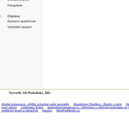
Fotogalerie
·
Doprava
Dopravní společnosti
Vyhledání spojení
Vytvořil: Jiří Podrábský, DiS.
Alpská restaurace - přijďte ochutnat naše speciality
Stavebniny Straškov - Stavte s námi
Va
nad Labem
Lobkowicz Evets
www.mlekozvrazkova.cz - informace o mléčném automatu ve 
umělecký kovář a zámečník
Duoton
MojePodřipsko.cz