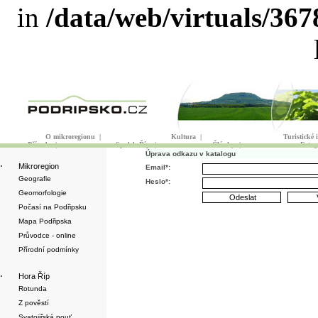
in
/data/web/virtuals/36
O mikroregionu
|
Kultura
|
Turistické
Příroda
|
Spolek Říp
|
Články
|
Fotog
Úprava odkazu v katalogu
·
Mikroregion
Email*:
Geografie
Heslo*:
Geomorfologie
Počasí na Podřipsku
Mapa Podřipska
Průvodce - online
Přírodní podmínky
·
Hora Říp
Rotunda
Z pověstí
Svatojiřská pouť