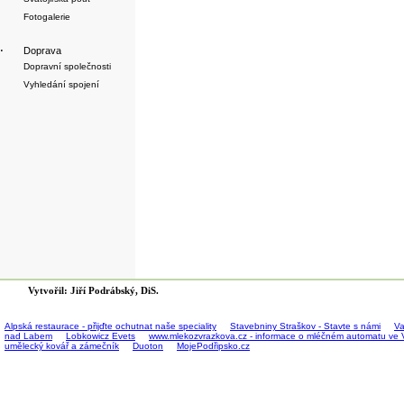
Fotogalerie
·
Doprava
Dopravní společnosti
Vyhledání spojení
Vytvořil: Jiří Podrábský, DiS.
Alpská restaurace - přijďte ochutnat naše speciality
Stavebniny Straškov - Stavte s námi
Va
nad Labem
Lobkowicz Evets
www.mlekozvrazkova.cz - informace o mléčném automatu ve 
umělecký kovář a zámečník
Duoton
MojePodřipsko.cz