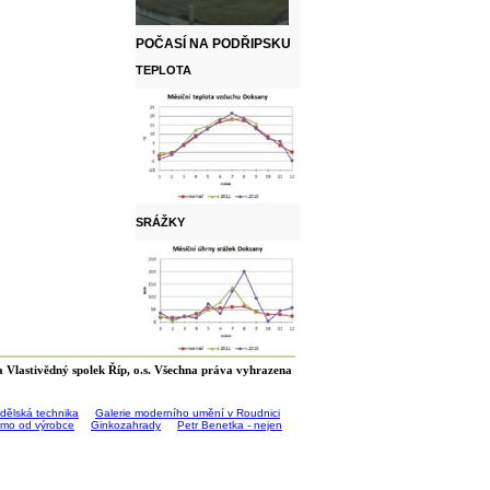
POČASÍ NA PODŘIPSKU
TEPLOTA
SRÁŽKY
 Vlastivědný spolek Říp, o.s. Všechna práva vyhrazena
ědělská technika
Galerie moderního umění v Roudnici
římo od výrobce
Ginkozahrady
Petr Benetka - nejen