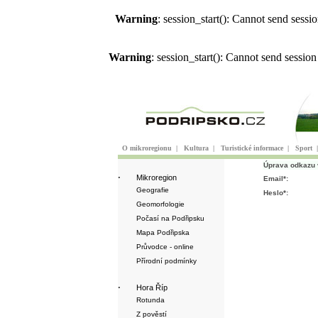
Warning
: session_start(): Cannot send sess
Warning
: session_start(): Cannot send sessio
O mikroregionu
|
Kultura
|
Turistické informace
|
Sport
Úprava odkazu 
·
Mikroregion
Email*:
Geografie
Heslo*:
Geomorfologie
Počasí na Podřipsku
Mapa Podřipska
Průvodce - online
Přírodní podmínky
·
Hora Říp
Rotunda
Z pověstí