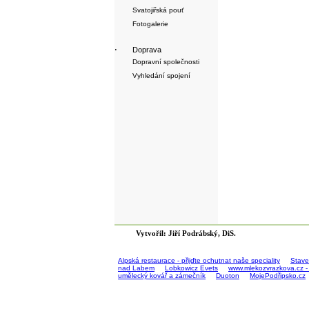
Svatojiřská pouť
Fotogalerie
·
Doprava
Dopravní společnosti
Vyhledání spojení
Vytvořil: Jiří Podrábský, DiS.
Alpská restaurace - přijďte ochutnat naše speciality
Stave
nad Labem
Lobkowicz Evets
www.mlekozvrazkova.cz -
umělecký kovář a zámečník
Duoton
MojePodřipsko.cz