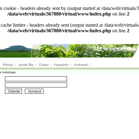
ion cookie - headers already sent by (output started at /data/web/virtu
/data/web/virtuals/367880/virtual/www/index.php
on line
2
n cache limiter - headers already sent (output started at /data/web/virt
/data/web/virtuals/367880/virtual/www/index.php
on line
2
|
Příroda
|
Spolek Říp
|
Články
|
Fotogalerie
|
Osobnosti
|
v katalogu