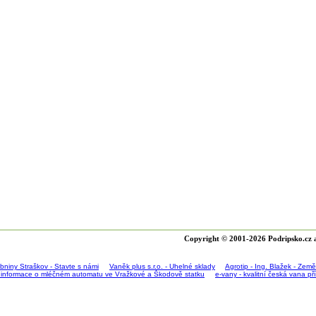
Copyright © 2001-2026 Podripsko.cz a
bniny Straškov - Stavte s námi
Vaněk plus s.r.o. - Uhelné sklady
Agrotip - Ing. Blažek - Zem
 informace o mléčném automatu ve Vražkové a Škodově statku
e-vany - kvalitní česká vana p