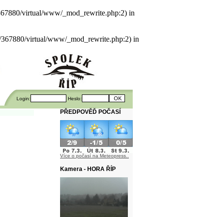
als/367880/virtual/www/_mod_rewrite.php:2) in
uals/367880/virtual/www/_mod_rewrite.php:2) in
Login:
Heslo:
PŘEDPOVĚĎ POČASÍ
Více o počasí na Meteopress..
Kamera - HORA ŘÍP