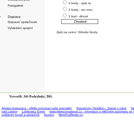
3 body - ujde to
Fotogalerie
2 body - nic moc
1 bod - děsné
·
Doprava
Dopravní společnosti
Vyhledání spojení
Zpět na sekci:
Střední školy
.
Vytvořil: Jiří Podrábský, DiS.
Alpská restaurace - přijďte ochutnat naše speciality
Stavebniny Straškov - Stavte s námi
Va
nad Labem
Lobkowicz Evets
www.mlekozvrazkova.cz - informace o mléčném automatu ve 
umělecký kovář a zámečník
Duoton
MojePodřipsko.cz