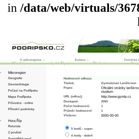
in
/data/web/virtuals/36
O mikroregionu
|
Kultura
|
Turistické
Příroda
|
Spolek Říp
|
Články
|
Fotog
·
Mikroregion
Geografie
Hodnocení odkazu
Titulek:
Gymnázium Lanškroun
Geomorfologie
Popis:
Oficiální stránky lanškr
Počasí na Podřipsku
studium.
URL (odkaz}:
http://www.gymla.cz
Mapa Podřipska
Dostupné:
ANO
Průvodce - online
Počet hodnocení:
1
Přírodní podmínky
Průměr hodnocení:
1
Vloženo:
0000-00-00
·
Hora Říp
Rotunda
5 bodů - super
Z pověstí
4 body - dobré
Svatojiřská pouť