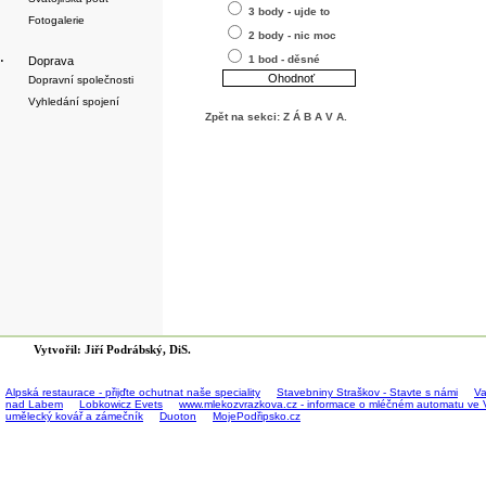
3 body - ujde to
Fotogalerie
2 body - nic moc
1 bod - děsné
·
Doprava
Dopravní společnosti
Vyhledání spojení
Zpět na sekci:
Z Á B A V A
.
Vytvořil: Jiří Podrábský, DiS.
Alpská restaurace - přijďte ochutnat naše speciality
Stavebniny Straškov - Stavte s námi
Va
nad Labem
Lobkowicz Evets
www.mlekozvrazkova.cz - informace o mléčném automatu ve 
umělecký kovář a zámečník
Duoton
MojePodřipsko.cz