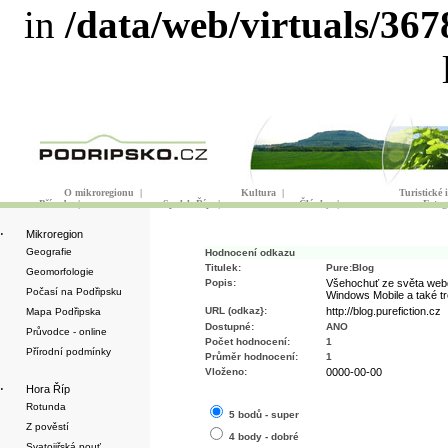
in
/data/web/virtuals/36
O mikroregionu
|
Kultura
|
Turistické
Příroda
|
Spolek Říp
|
Články
|
Fotog
·
Mikroregion
Geografie
Hodnocení odkazu
Titulek:
Pure:Blog
Geomorfologie
Popis:
Všehochuť ze světa webd
Počasí na Podřipsku
Windows Mobile a také t
URL (odkaz}:
http://blog.purefiction.cz
Mapa Podřipska
Dostupné:
ANO
Průvodce - online
Počet hodnocení:
1
Přírodní podmínky
Průměr hodnocení:
1
Vloženo:
0000-00-00
·
Hora Říp
Rotunda
5 bodů - super
Z pověstí
4 body - dobré
Svatojiřská pouť