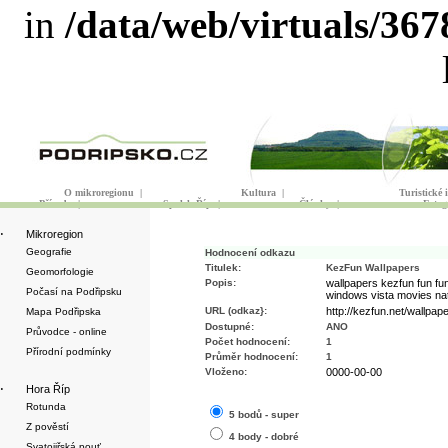
in
/data/web/virtuals/36
O mikroregionu
|
Kultura
|
Turistické
Příroda
|
Spolek Říp
|
Články
|
Fotog
·
Mikroregion
Geografie
Hodnocení odkazu
Titulek:
KezFun Wallpapers
Geomorfologie
Popis:
wallpapers kezfun fun fu
Počasí na Podřipsku
windows vista movies nat
URL (odkaz}:
http://kezfun.net/wallpape
Mapa Podřipska
Dostupné:
ANO
Průvodce - online
Počet hodnocení:
1
Přírodní podmínky
Průměr hodnocení:
1
Vloženo:
0000-00-00
·
Hora Říp
Rotunda
5 bodů - super
Z pověstí
4 body - dobré
Svatojiřská pouť