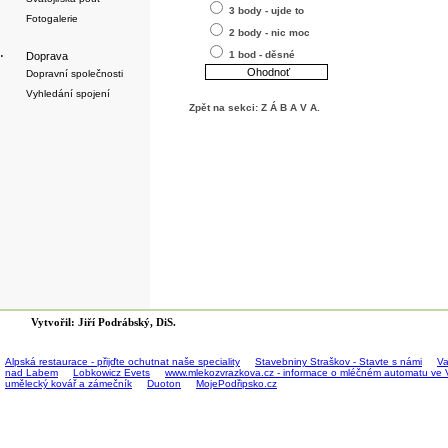
3 body - ujde to
Fotogalerie
2 body - nic moc
1 bod - děsné
·
Doprava
Dopravní společnosti
Vyhledání spojení
Zpět na sekci:
Z Á B A V A
.
Vytvořil: Jiří Podrábský, DiS.
Alpská restaurace - přijďte ochutnat naše speciality
Stavebniny Straškov - Stavte s námi
Va
nad Labem
Lobkowicz Evets
www.mlekozvrazkova.cz - informace o mléčném automatu ve 
umělecký kovář a zámečník
Duoton
MojePodřipsko.cz