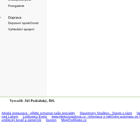
Fotogalerie
·
Doprava
Dopravní společnosti
Vyhledání spojení
Vytvořil: Jiří Podrábský, DiS.
Alpská restaurace - přijďte ochutnat naše speciality
Stavebniny Straškov - Stavte s námi
Va
nad Labem
Lobkowicz Evets
www.mlekozvrazkova.cz - informace o mléčném automatu ve 
umělecký kovář a zámečník
Duoton
MojePodřipsko.cz