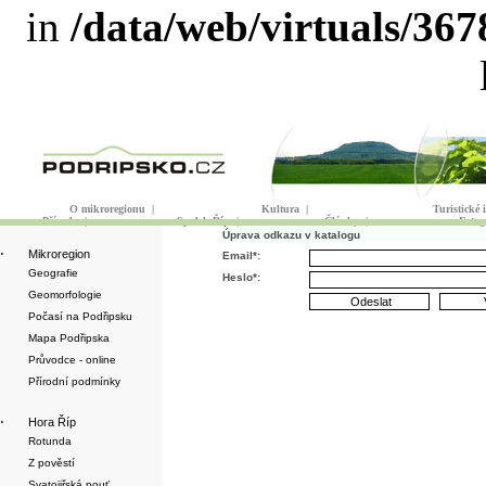
in
/data/web/virtuals/36
O mikroregionu
|
Kultura
|
Turistické
Příroda
|
Spolek Říp
|
Články
|
Fotog
Úprava odkazu v katalogu
·
Mikroregion
Email*:
Geografie
Heslo*:
Geomorfologie
Počasí na Podřipsku
Mapa Podřipska
Průvodce - online
Přírodní podmínky
·
Hora Říp
Rotunda
Z pověstí
Svatojiřská pouť