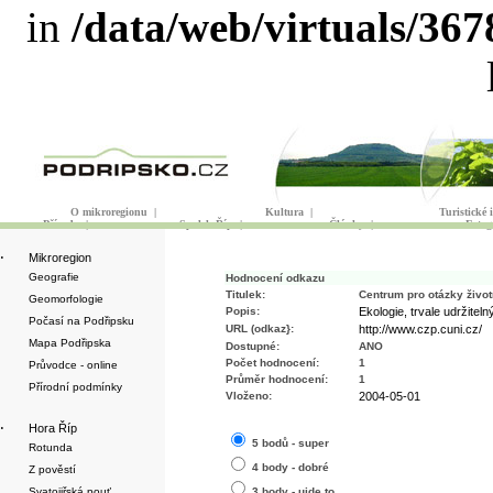
in
/data/web/virtuals/36
O mikroregionu
|
Kultura
|
Turistické
Příroda
|
Spolek Říp
|
Články
|
Fotog
·
Mikroregion
Geografie
Hodnocení odkazu
Titulek:
Centrum pro otázky život
Geomorfologie
Popis:
Ekologie, trvale udržite
Počasí na Podřipsku
URL (odkaz}:
http://www.czp.cuni.cz/
Mapa Podřipska
Dostupné:
ANO
Počet hodnocení:
1
Průvodce - online
Průměr hodnocení:
1
Přírodní podmínky
Vloženo:
2004-05-01
·
Hora Říp
5 bodů - super
Rotunda
4 body - dobré
Z pověstí
Svatojiřská pouť
3 body - ujde to