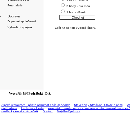
Fotogalerie
2 body - nic moc
1 bod - děsné
·
Doprava
Dopravní společnosti
Vyhledání spojení
Zpět na sekci:
Vysoké školy
.
Vytvořil: Jiří Podrábský, DiS.
Alpská restaurace - přijďte ochutnat naše speciality
Stavebniny Straškov - Stavte s námi
Va
nad Labem
Lobkowicz Evets
www.mlekozvrazkova.cz - informace o mléčném automatu ve 
umělecký kovář a zámečník
Duoton
MojePodřipsko.cz